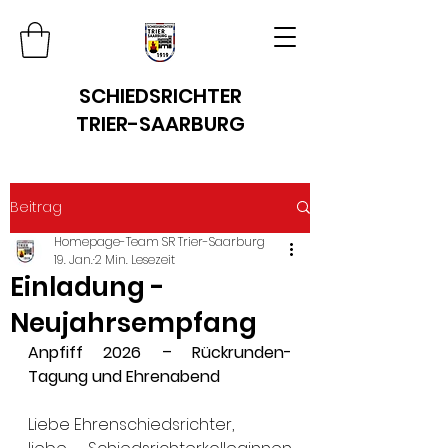
SCHIEDSRICHTER
TRIER-SAARBURG
Beitrag
Homepage-Team SR Trier-Saarburg
19. Jan.
2 Min. Lesezeit
Einladung -
Neujahrsempfang
Anpfiff 2026 – Rückrunden-
Tagung und Ehrenabend
Liebe Ehrenschiedsrichter,