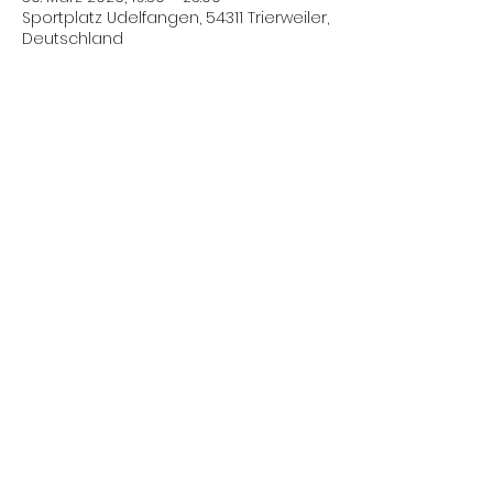
Sportplatz Udelfangen, 54311 Trierweiler,
Deutschland
Diese Veranstaltung teilen
SCHIEDSRICHTER
TRIER-SAARBURG
sr.trier-homepage@web.de